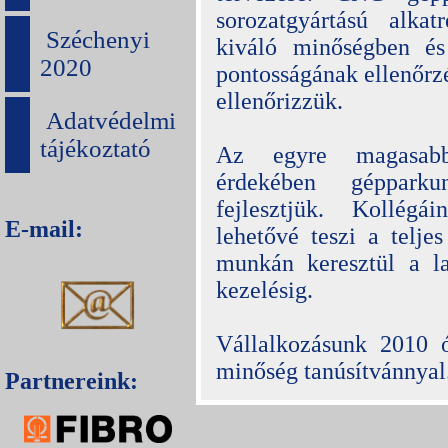
sorozatgyártású alkat
Széchenyi
kiváló minőségben és
2020
pontosságának ellenőrz
ellenőrizzük.
Adatvédelmi
tájékoztató
Az egyre magasabb 
érdekében gépparku
fejlesztjük. Kollégá
E-mail:
lehetővé teszi a telje
munkán keresztül a l
kezelésig.
Vállalkozásunk 2010 
minőség tanúsítvánnyal
Partnereink: