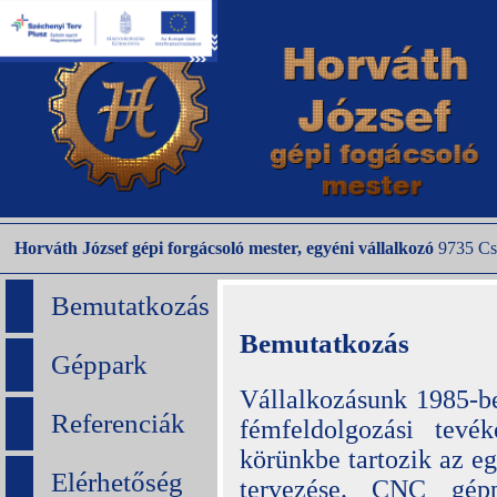
Horváth József gépi forgácsoló mester, egyéni vállalkozó
9735 Cse
Bemutatkozás
Bemutatkozás
Géppark
Vállalkozásunk 1985-b
Referenciák
fémfeldolgozási tevé
körünkbe tartozik az eg
Elérhetőség
tervezése. CNC gépp