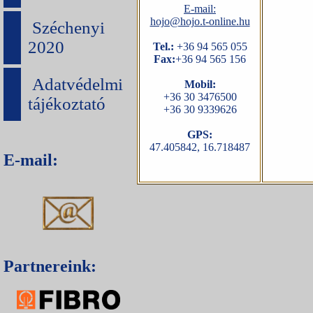
E-mail:
hojo@hojo.t-online.hu
Széchenyi
2020
Tel.:
+36 94 565 055
Fax:
+36 94 565 156
Adatvédelmi
Mobil:
+36 30 3476500
tájékoztató
+36 30 9339626
GPS:
47.405842, 16.718487
E-mail:
Partnereink: